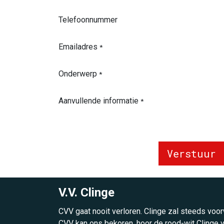
Telefoonnummer
Emailadres
*
Onderwerp
*
Aanvullende informatie
*
Verstuur
V.V. Clinge
CVV gaat nooit verloren. Clinge zal steeds voo
CVV kan ons bekoren, hoor de rood-wit Clinge v