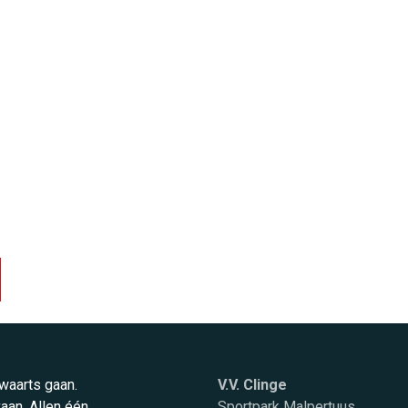
rwaarts gaan.
V.V. Clinge
aan. Allen één
Sportpark Malpertuus