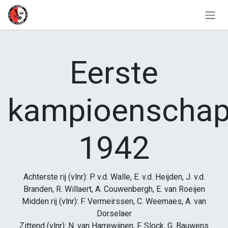
Overslaan naar inhoud
Eerste
kampioenschap
1942
Achterste rij (vlnr): P. v.d. Walle, E. v.d. Heijden, J. v.d.
Branden, R. Willaert, A. Couwenbergh, E. van Roeijen
Midden rij (vlnr): F. Vermeirssen, C. Weemaes, A. van
Dorselaer
Zittend (vlnr): N. van Harrewijnen, F. Slock, G. Bauwens